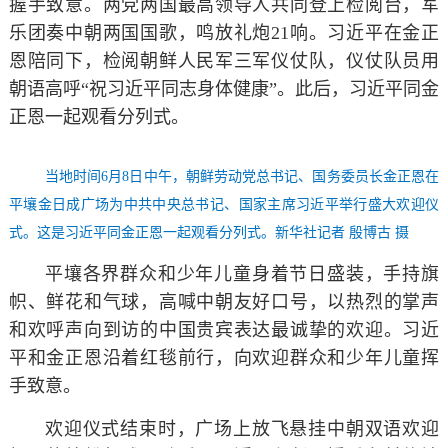
握手致意。两党两国最高领导人共同登上检阅台，军
乐团奏中朝两国国歌，鸣放礼炮21响。习近平在金正
恩陪同下，检阅朝鲜人民军三军仪仗队，仪仗队员用
朝语高呼“祝习近平同志身体健康”。此后，习近平同金
正恩一起观看分列式。
当地时间6月8日中午，朝鲜劳动党总书记、国务委员长金正恩在
平壤金日成广场为中共中央总书记、国家主席习近平举行盛大欢迎仪
式。这是习近平同金正恩一起观看分列式。新华社记者 殷博古 摄
平壤各界群众和少年儿童身着节日盛装，手持旗
帜、鲜花和气球，高喊中朝友好口号，以热烈的掌声
和欢呼声向到访的中国贵宾表达最诚挚的欢迎。习近
平和金正恩沿着红毯前行，向欢迎群众和少年儿童挥
手致意。
欢迎仪式结束时，广场上放飞悬挂中朝双语欢迎