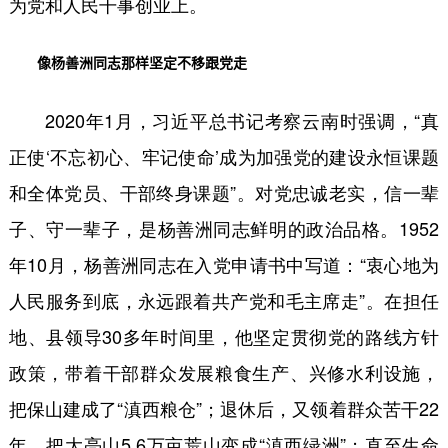
为党和人民干事创业上。
像杨善洲同志那样坚定不移跟党走
2020年1月，习近平总书记考察云南时强调，“真
正使‘不忘初心、牢记使命’成为加强党的建设永恒课题
和全体党员、干部终身课题”。对党忠诚老实，信一辈
子、守一辈子，是杨善洲同志鲜明的政治品格。1952
年10月，杨善洲同志在入党申请书中写道：“衷心地为
人民服务到底，永远跟着共产党和毛主席走”。在担任
地、县领导30多年时间里，他坚定贯彻党的路线方针
政策，带着干部群众发展粮食生产、兴修水利设施，
把保山建成了“滇西粮仓”；退休后，又领着群众苦干22
年，把大亮山5.6万亩荒山变成“滇西绿洲”；直至生命