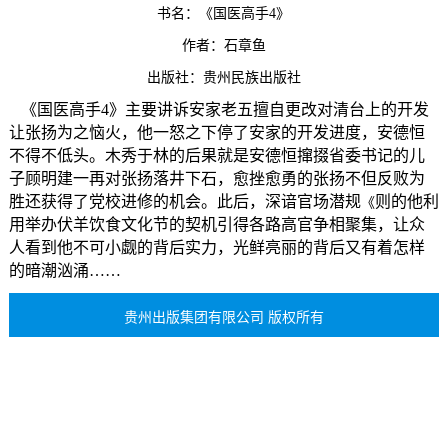
书名：
《国医高手4》
作者
：石章鱼
出版社：贵州民族出版社
《国医高手4》主要讲诉安家老五擅自更改对清台上的开发
让张扬为之恼火，他一怒之下停了安家的开发进度，安德恒
不得不低头。木秀于林的后果就是安德恒撺掇省委书记的儿
子顾明建一再对张扬落井下石，愈挫愈勇的张扬不但反败为
胜还获得了党校进修的机会。此后，深谙官场潜规
则的他利
《
用举办伏羊饮食文化节的契机引得各路高官争相聚集，让众
人看到他不可小觑的背后实力，光鲜亮丽的背后又有着怎样
的暗
潮汹涌……
贵州出版集团有限公司 版权所有